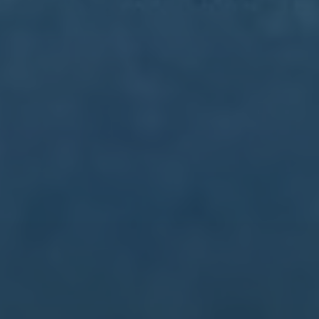
险的多重博弈。只有在充分理解其运作逻辑的前提下，才能既感受
赛事的澎湃，又不被短暂的热度牵着走。