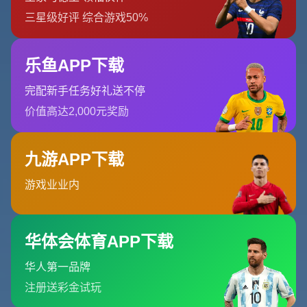
在世界杯开赛前，关于“谁是最大热门”“谁是黑马”的讨论早已铺天盖
地。所谓“世界杯下注热门”通常是指在各类平台、社交舆论以及赔率
体系中，得到大量关注和投注的一方。这些热门对象往往集中在传
统豪门国家队，例如巴西、德国、阿根廷、法国等；也可能是近期