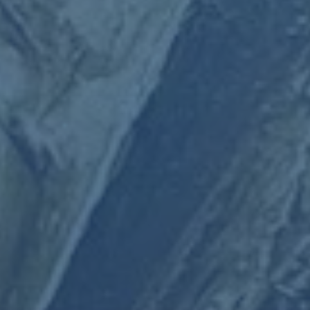
风险与责任 如何在热度与理性之间找到平衡