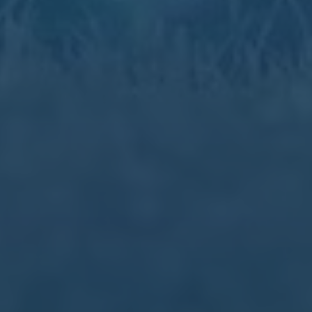
盘口相结合，用于判断盘路是否“过热” 通过观察官方榜单中的冷门
选项占比，挑选适合作为空仓对冲的标的 在多场串关中，根据排名
数据调节各场比赛的权重，例如让风险更高但赔率更优的选项占更
小比例。更进一步，有人会构建自己的历史对照库 把上一届世界杯
及洲际大赛中的官方排行数据与实际赛果比对，找出“热度过高却频
繁失手”的条件组合，为2026世界杯的策略制定提供定量参考。这种
做法不依赖任何所谓“内幕”，完全建立在公开数据之上，却往往比单
纯跟随坊间“专家推荐”更具可复制性与可验证性。
关键词背后是系统思维而不是单一入口
归根到底，当讨论“2026世界杯投注排行官方”时，更应该意识到这并
不是一个简单的搜索词，而是一整套围绕合规数据 权威排行 理性决
策构建起来的知识体系。能否在海量平台与榜单中辨别出哪些是真
正接近官方口径的数据源，能否在看到热度数字时不被表象绑架，