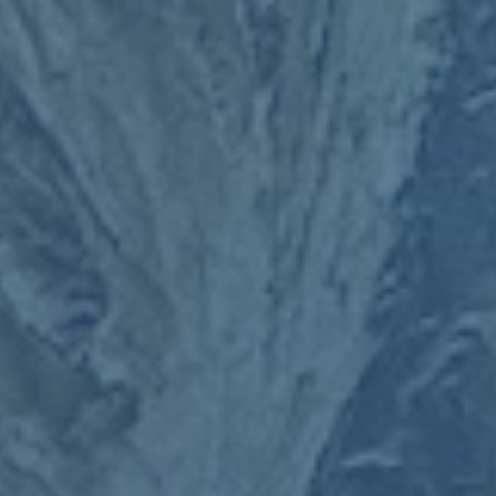
案例分析 某热门球队在排行中的冷热反转
可以构想这样一个典型案例 2026世界杯小组赛某场焦点战中，一支
传统强队在赛前被视为小组头名大热门。在大赛开幕前一周，多家
持牌平台在各自的数据中心中公布的投注排行官方版块显示，该队
首战胜赔投注占比高达65以上。而就在开赛前48小时，随着关于队
内核心前锋伤势加重的消息被可信媒体披露，盘口迅速从让一球降
至让平半，胜赔略有上调，但更耐人寻味的是，官方排行中“平局”和
“对手不败”的投注占比明显抬升。理性的玩家若能及时捕捉到这种排
行结构的变化，就会意识到市场资金正在重新定价这场比赛的风
险。在最终比赛中，这支强队在场面占优的情况下被对手逼平，而
那些只看早期热门排行、忽略后期官方数据调整与新闻动态的投注
者，很可能早已锁定在一个并不划算的赔率区间内。