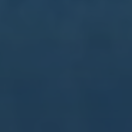
能否在排行榜上升或下降的变化中读懂市场的情绪与风险，这些能
力将直接影响到每一次投注决策的质量。在这个意义上，比起一味
追求“哪家排行最准”“哪个榜单最火”，更值得投入精力的问题是 如
何在2026世界杯开始前，搭建起属于自己的信息筛选机制，把官方
排行作为严谨决策链条中的一环而不是全部。
【官方指定平台】官方顶级竞技大厅，获取最新盘口赔率与极速在
线体验，大额无忧提款，请认准正版授权。
上一篇：2026世界杯竞猜开户热门
下一篇：世界杯预测推荐最佳