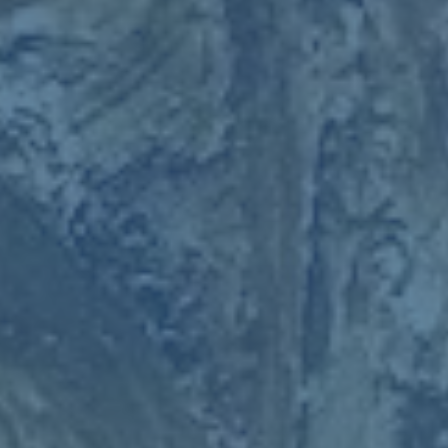
如何理性使用2026世界杯投注排行官方数据
在实际应用层面，理性玩家通常会把官方排行数据视作辅助工具而
不是唯一依据。一种较为稳妥的做法是 使用官方排行筛选出市场关
注度较高或变化异常明显的场次 然后再结合自己的比赛理解、战术
分析和情报信息进行二次筛选。例如，当某场小组赛的进球数大球
盘口在排行中热度迅速上升，而你观察到双方在近期热身赛中都采
用积极压迫打法，且防线稳定性欠佳，那么这个榜单信号就成为你
验证自己判断的重要佐证。反之，如果排行榜显示某个选项极其热
门，但与你的技术分析和数据模型完全相悖，就需要格外警惕——
这很可能是大众情绪被媒体话题带偏的典型场景。这种情况下，更
谨慎的做法是要么选择回避，要么降低投注金额，而不是被“官方排
行”三个字冲昏头脑。