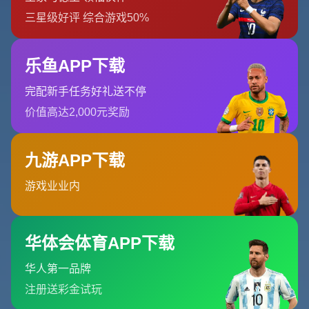
续约一年既可以看作是俱乐部对球员的奖励，也是一种风风险控制
的方式。
从本泽马的职业轨迹来看，这样的约定并非空穴来风。多年来，他
在皇马等豪门扮演着球队进攻枢纽与更衣室核心的双重角色，既能
进球，又能够通过支点作用和串联能力带动队友。在C罗离队之后，
本泽马肩上扛起了更多进攻责任，数据与表现连续几个赛季明显提
升，成为球队不可或缺的关键人物。这种持续高水平的表现，是俱
乐部敢于在合同中写入“若获金球奖自动续约一年”条款的现实基础，
也是双方互信关系的具体体现。