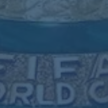
特殊条款，背后往往伴随着数轮律师团队与经纪团队之间的斟酌和
修订。
从市场传播角度，这样的条款本身就是极具噱头的传播素材。无论
是俱乐部官宣，还是媒体报道，“若获金球奖会自动续约一年”这样的
表述天然具有话题性，容易被球迷与舆论关注和讨论。这种具象而
富有故事感的合同设定，常常能够在社交媒体上引发广泛转发，有
助于俱乐部塑造“尊重功勋、敢于激励”的形象，也有利于球员自身品
牌的继续放大。对于赞助商而言，一名拥有“金球奖自动续约条款”的
球员代表了极高的曝光潜力，是广告与商业合作的理想对象。
从职业规划层面来看，这条条款还与本泽马的年龄结构密切相关。
对于一名已步入生涯后期但仍保持高水准的顶级前锋来说，合同长
度与收入稳定固然重要，但同样重要的是在职业末段保留一定灵活