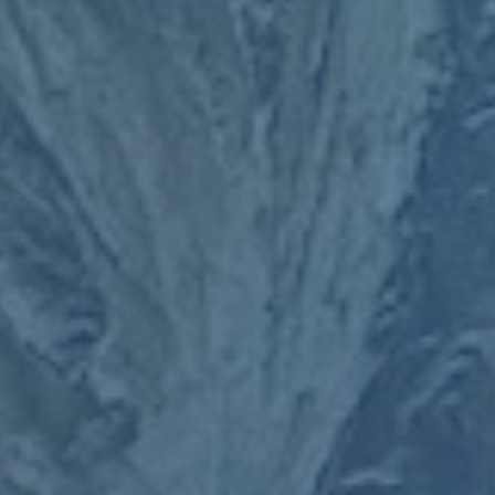
这条特殊条款也会对更衣室生态产生微妙影响。对于队友来说，他
们既清楚俱乐部给予本泽马的特殊地位，也同样明白，一位金球级
前锋的高光表现往往需要全队配合与支撑。如果球队能够在其巅峰
期内取得联赛、欧冠等重大荣誉，其他队友也会从中分享到奖金、