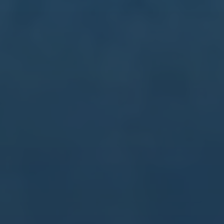
回到个体身上，“若获金球奖会自动续约一年”不仅是一条合同条款，
更像是一份公开的挑战书。它让外界明白 本泽马仍然把自己定位在
世界前列，同时也让俱乐部和球迷清晰地看到他对个人与球队未来
的共同期待。当这样的条款被写进合同、被媒体报道、被球迷反复
讨论时，它本身就已经成为故事的一部分 把竞技目标、商业利益、
职业规划和情感认同编织在了一起。无论最终金球奖是否再次属于
他，这条特殊条款都将在他的职业生涯叙事中留下一段颇具象征意
义的注脚。
上一篇：被安排了-阿尔梅里亚后卫-有人决定我们不能获胜
下一篇：本泽马、克罗斯等人缺战奥萨苏纳 库尔图瓦回归