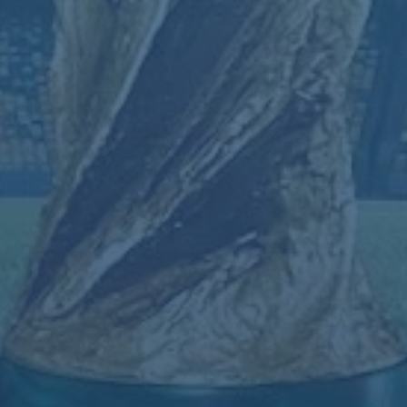
门时都经历过突如其来的伤病考验。某些球员在加盟初期的肌肉拉伤、韧
成熟的比赛方式：懂得合理分配体力、控制节奏、减少无谓对抗。从这个
受能力，利用视频分析和战术学习补足比赛经验上的欠缺，那么复出时的
。每一个出色的热身表现、每一段训练视频中的精彩过人，都会被放大解读
与担忧：有人质疑伤病体质，有人担心这是“玻璃属性”的前兆，还有人害
是后续处理与康复质量。在舆论躁动的环境中，俱乐部需要通过及时且透明
断加快的现代足球时代，伤病几乎成为每支豪门球队都无法回避的固定话
更频密的比赛周期。居勒尔的半月板受伤，也可以看作是身体对这种环境突
位升级。皇马在引进年轻球员的也必须为他们配套个性化的体能与预防伤