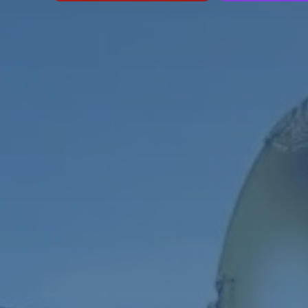
当一名刚刚踏入世界顶级豪门的天才球员突然倒在训练场上时，
位少年天才的短暂缺席，更牵动着皇马新老交替、土耳其足球期