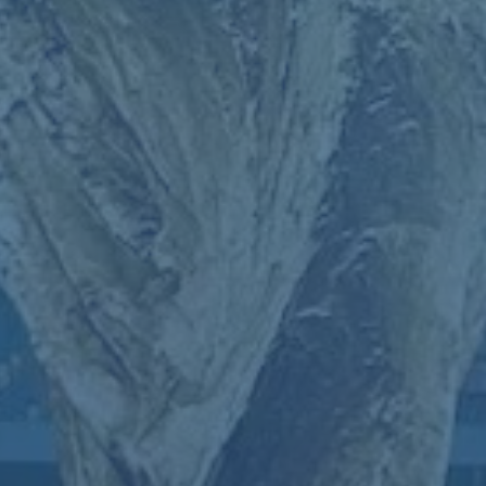
但每一次出现都足以引起关注。半月板承担着缓冲冲击、稳定关节、分配
身体是球员最大的资本。居勒尔处在身体尚未完全定型、肌力与对抗能力仍
出俱乐部希望在熟悉且可靠的医疗体系中对他进行全程管理，从诊断、治
“即插即用”的短期补丁，而是中长期重建中场创造力的储备。球队刚经
使俱乐部更谨慎、更系统地规划他的使用与培养节奏：适当减轻刚加盟时
提升强度；同时在训练中针对膝关节稳定性开展专门强化训练，以减少反