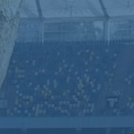
压力的重要功能，一旦受损，不仅短期内会出现疼痛和功能受
在持续提升的阶段，这类伤病更容易成为“成长过程中的考验”。
疗方案制定到康复阶段的细致跟踪，都必须在可控制的专业环境
历贝尔、伊斯科、莫德里奇逐步退出巅峰的阶段，更加需要新一代
的压力，避免因急于证明身价而过度透支身体；根据康复进度安
复受伤风险。这种策略不仅是保护球员，更是在保护投资和未来