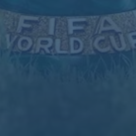
着回到俱乐部所在城市，更是回到熟悉的医疗体系中心。皇马在运动医学
都有标准化流程与个性化微调相结合的体系。对于半月板伤势，是否选择
除可以缩短回归时间，却可能增加未来关节磨损风险。皇马与球员团队必
是加盟豪门的年轻球员，更是国家队未来进攻核心的潜在候选。他在国内
自然会引发土耳其媒体与球迷的集体紧张：他们担心的是，这种伤病是否会
早年遭遇伤病后依旧取得了成功，关键在于康复质量与职业态度。对居勒
管理。
也是对职业足球生态的一次提醒。对于年轻球员阵中的其他成员，这是一
何在排兵布阵时考虑球员年龄、伤病史和负荷管理，已经成为现代执教的
是一条直线，伤病、低谷、调整都是其中的一部分。真正的支持，往往并非