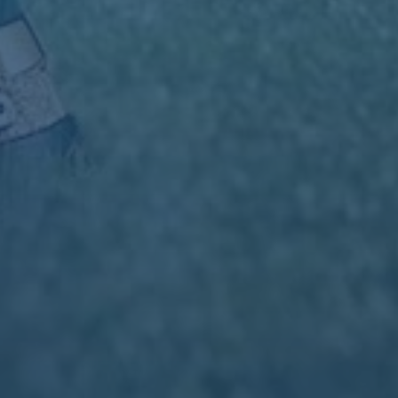
、康复训练、功能评估方面拥有世界顶级配置，从手术方式选
修补、切除或保守治疗，往往要在短期回归与长期职业生涯之间
然会共同评估，寻求对这位年轻天才最有利的方案，而不是简单
联赛和国家队展现出的创造力，曾被视为土耳其足球重新走向欧
影响爆发速度，是否会降低灵活性，是否会改变他的技术风格。但
尔来说，加盟皇马提供了更专业的医疗环境，这反而可能在长远
个清晰案例：在追逐上场机会和证明自己的过程中，如何在努力
重要组成部分，而不再只是简单地依靠状态与名气决定首发。对
只在他进球和助攻后的欢呼，而是在伤情通告发布时，仍选择相信