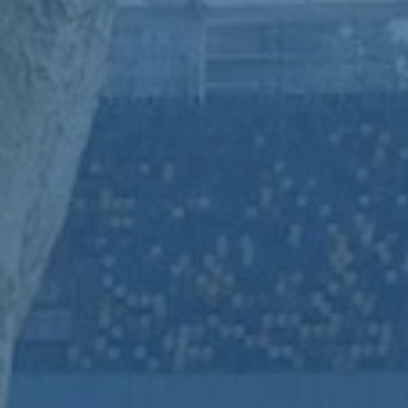
状态的门将 尤其是在联赛关键阶段和欧冠淘汰赛窗口期 而非洲杯