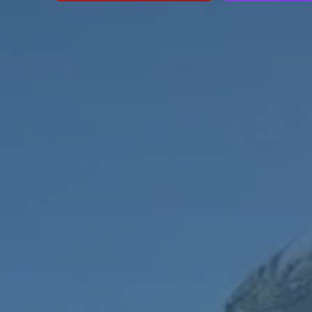
当一名守门员站在点球点前，他看到的不只是足球和对手，还有
非洲杯带来的重重变数。正因为如此 布努 确实收到过皇马报价 
在成为转会市场焦点之前 布努经历了漫长的积累期 他在西甲多家
线最后的保险装置 很多球迷是在他连续多场零封 对阵强队时高
近年来 皇马在门将位置上的规划持续被外界讨论 一方面他们习
显得顺理成章 他拥有西甲经验 熟悉西语环境 又在大场面中证明
皇家马德里之所以向布努抛出橄榄枝 既有竞技层面的考量 也有市
能力 其次 在门将通常被视作年龄越大越吃香的位置上 布努的年
均衡后的选择
更重要的是 布努在大赛中的心理素质和气场 曾在杯赛淘汰赛中
具吸引力 这样的门将往往能在九十分钟甚至一百二十分钟里 决
然而 当所有条件看起来都在朝着签约的方向推进时 非洲杯的时