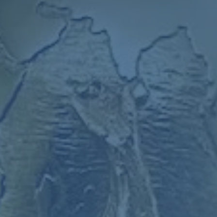
阶段性缺位不仅影响战术安排 还会增加整个防线的磨合难度
出击习惯 开球选择 站位指挥等细节 这本身就需要时间 如果刚刚完成适
出战的荣誉 他在国家队已经是不可或缺的核心 很难想象他会轻易放弃这
冲突时 事情自然变得复杂起来