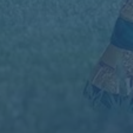
当讨论集中在 皇马要不要签布努 或布努要不要去皇马时 其实忽
的门将 有机会在多家俱乐部中选择更适合自身节奏的环境 某些
因此 对布努来说 接到皇马报价固然是对自身价值的一种确认 但
牲非洲杯 或长期在豪门中担任轮换角色 这份看似耀眼的机会 
要理解为什么非洲杯会成为布努决策中的关键变量 就必须承认这
很多球员从小在并不完善的足球环境中成长 最早的梦想来自家乡
布努之所以坦率承认非洲杯让事情变复杂 实际上也是在为这项赛