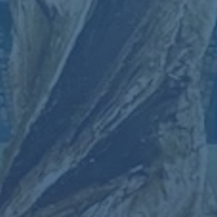
受布努在若干关键周内的缺阵 甚至要为此制定额外的轮换方案与阵容配
国家队体系中的重要性 每一次非洲杯都可能成为球队书写历史的机会 当他
引力 而是在试图协调两种完全不同的责任体系 这并非一个简单的二选一问
马内与萨拉赫 就频繁在非洲杯周期内面临俱乐部与国家队双线压力 利物
带领国家队杀入决赛甚至夺冠 又是职业生涯极难复制的高光时刻
一种结构性矛盾 任何一位顶级非洲球员 在加盟欧洲豪门之前都必须提前考
在肩上 他不可能简单用一句是或否就交出答案