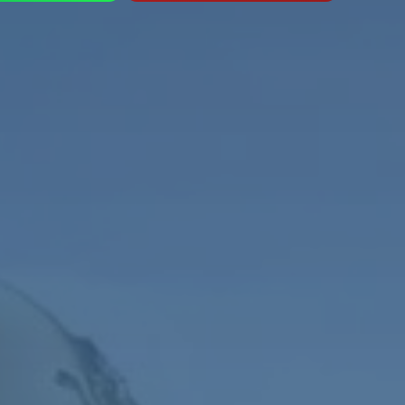
时，他面前也不只有一纸合同，还有国家队责任、生涯规划以及
更是一场关于职业选择 荣誉感与现实利益的综合考验
 不论是在联赛还是在欧战赛场 他凭借稳定的高接抵挡 成为后防
向他时 其实正是对他这些年表现的系统认可
稳定和深度 在这样的背景下 布努的名字出现在皇马引援名单 就
路清晰 在现代足球强调从后场组织进攻的体系中 这是极为关键的
临界点 对计划中长期布局的豪门俱乐部来说 这是一种成本与风险
将的标签 对习惯在欧冠乃至世俱杯中搏杀的皇马而言 这种气质极
意味着一旦布努在转会后代表国家队参赛 他将缺席俱乐部一整段密