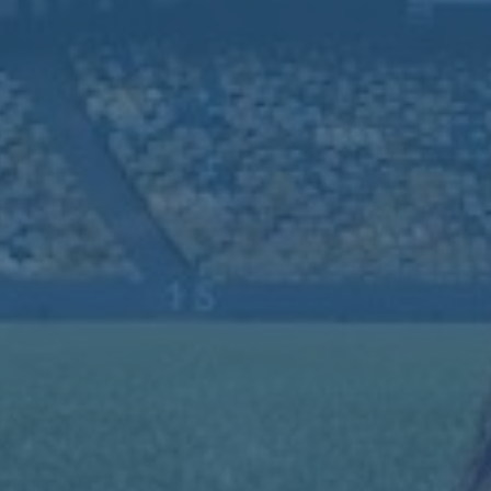
正好可能挤占其中一部分时间 这意味着俱乐部从一开始就必须接
另一方面 布努无法也不愿将国家队置于次要位置 他深知自己在
本质上是在坦诚一种两难 他并非拒绝挑战 也并非忽视皇马的吸
类似的矛盾并非首次在非洲球员身上出现 比如此前在英超效力的
免地受到了影响 但从球员角度来看 他们在非洲杯上争夺荣誉 
这个案例说明 在现代职业足球中 俱乐部与国家队之间的博弈是
新版本 皇马报价的诱惑摆在眼前 非洲杯的责任同样沉甸甸地压