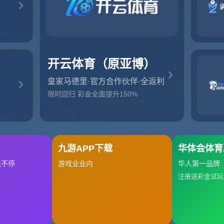
民足球、快乐足球” 中国足协将发起“全民足球挑战
2026-08-06T01:30:08+08:00