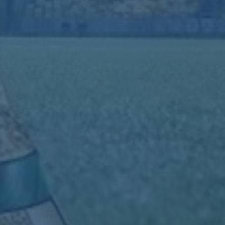
大覆盖面 还可以在青少年时期帮助学生养成长期运动习惯 在实际
样 足球将不再是“特长生”的专属舞台 而成为全体学生日常生活的