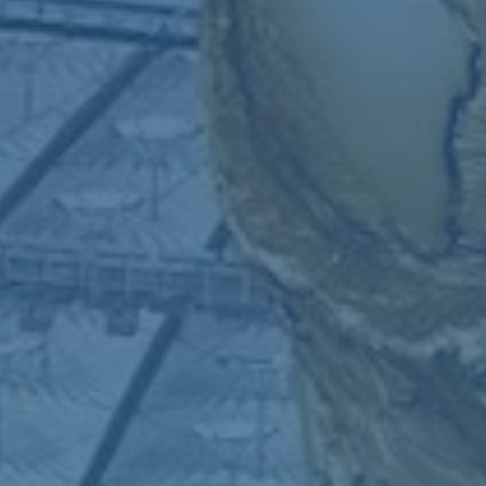
“大众参与层” 让更多人从观众席走向场边 再从场边走向草根赛
越来越多的案例表明 当草根足球蓬勃发展时 职业舞台也会收获更
赛之外形成“家庭式参与链条” 这类自下而上的推动力 为中国足
弱势群体与包容性 让足球成为真正的公共场景
要配得上“全民”二字 活动就不能只面向年轻人或已有运动习惯的
比赛规则 比如缩小场地 降低对抗强度 引入走路足球 无身体冲
有城市尝试在“家庭日”中加入亲子足球挑战 孩子与父母组成混合
中老年人的晨间足球课程 教练会强调热身 拉伸和安全意识 把“