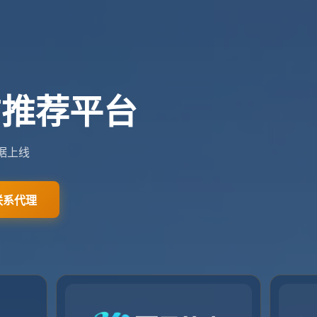
公司简介
产品中心
公司新闻
联系我们