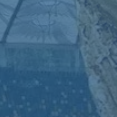
数字化助力 打造线上线下融合的足球体验
在移动互联网高度普及的当下 如果“全民足球挑战”活动能够有效
得专属运动档案 这种可视化记录 能够强化个人成就感 也便于活