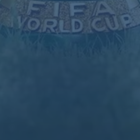
重。正是这些不为人知的努力，才让每一次世界杯转播都成为一场
视觉与情感的盛宴。无论是技术的革新，还是内容的精雕细琢，央
视世界杯报道始终在为球迷带来更好的观赛体验而努力。
上一篇：曼城计划低价签下帕奎塔，已与球员本人达成一致
下一篇：滕哈赫：拉什福德上赛季表现最佳，仍有更大潜力待挖掘