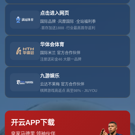
每逢世界杯，亿万球迷的目光都会聚焦在赛场上，而作为国内最权
威的转播平台，央视世界杯报道总是能带给我们最震撼的视觉体验
和最及时的赛事资讯。但你是否好奇过，
央视世界杯
赛事报道的背
后，究竟隐藏着怎样的故事？从技术支持到团队协作，从内容策划
到直播细节，今天我们就一起走进央视世界杯报道的幕后，揭开这
场足球盛宴背后的秘密。
央视世界杯报道的幕后技术支持
要呈现一场高质量的世界杯赛事直播，技术支持是重中之重。央视
在转播世界杯时，采用了先进的
4K超高清
技术，确保画面清晰到每
一个细节都能被捕捉。不仅如此，
多机位拍摄
和
实时数据分析
也让
观众能够从不同角度感受比赛的激烈氛围。例如，在2022年卡塔尔
世界杯期间，央视首次引入了AI辅助技术，用于即时生成球员数据