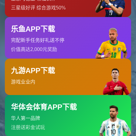
和战术分析图表，这种技术创新让解说内容更加
专业化
和
直观化
。
幕后团队需要在比赛前数月进行设备调试和信号测试，确保直播过
程中不出现任何卡顿或失误。
内容策划与解说团队的专业分工
除了技术，内容策划同样是央视世界杯报道的核心环节。央视的解
说团队往往由资深足球评论员和特邀嘉宾组成，他们不仅要对比赛