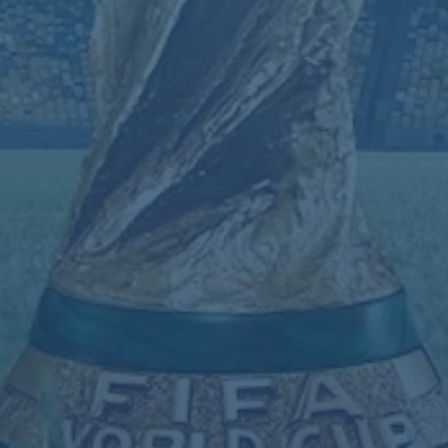
### 小组出线后的淘汰赛征程
皇家马德里最终在小组赛末轮取胜顿涅茨克矿工，以小组头名的身
份晋级淘汰赛。淘汰赛首战，他们迎来了与亚特兰大的对决。这场
系列赛展现了两支球队截然不同的风格：意甲新贵以奔跑与强攻著
称，而皇家马德里则依靠丰富的经验和精准的战术洞察逐步掌控比
赛局势。
*这一阶段的比赛还突显出主教练齐达内的重要性*。尽管皇马因伤
病困扰无法以最强阵容应战，**但球队借助临场灵活调整**成功击
败亚特兰大，并将晋级的脚步踏向1/4决赛。
---
### 总结与启示：一份见证跌宕起伏的赛季赛程
从小组赛的艰难开局到淘汰赛阶段逐渐展现霸气，皇家马德里的
2020/21赛季欧冠之旅是挑战与机遇并存的一段旅程。这份赛程不仅