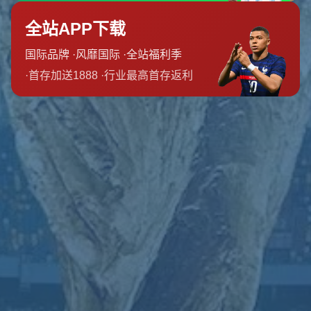
---
### 关键之战：对阵国际米兰的生死较量
**关键词：皇家马德里赛程、关键胜利、欧冠小组赛**
随着小组赛中途的两场对阵意甲劲旅国际米兰，皇家马德里真正体
现出顶级豪门应有的王者风范。在这两场比赛中，皇马分别以3-2和
2-0取胜，巩固了出线的主动权。尤其是第二回合，球队以零封的姿
态完美收场，这在当时被看作是"齐达内危机"的转折点。
以本泽马、莫德里奇和门神库尔图瓦为代表的核心球员在这次对决
中发挥了至关重要的作用。**他们在关键时刻的高光表现让球迷看
到了“逆境中的皇家马德里”的强大韧性**。对比此前的表现，这种转
变不仅源于阵容调整，更得益于球队心理素质的提升。
---