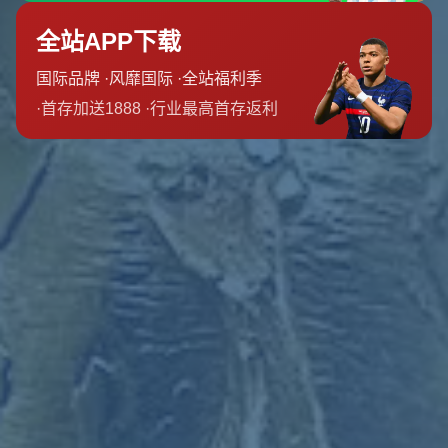
比赛一开始，挪威便展现出强大的进攻压迫力。**豪格挺身而出
**，用精准的跑位和门前嗅觉打破僵局。在她完成赛季首个帽子戏
法的同时，队友和团队配合也成为胜利的关键。另外三粒进球由埃
坎、弗里斯塔和布莱克斯塔德贡献，这不仅让挪威全场掌控局面，
也让彼此的团队默契表现得淋漓尽致。
值得注意的是，这场胜利对于挪威意义非凡。她们不仅用一场酣畅
淋漓的大胜抢回了小组赛的主动权，更是将自身的实力再一次展现
在世界舞台之上。
---