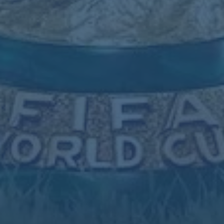
全队的流畅配合才是挪威获胜的底气。从侧翼突破到中路渗透，每
个位置的球员都展现出高度默契。
3. **主帅临场策略调整得当**：面对菲律宾时，挪威主帅对首发阵
容进行了针对性调整，旨在增强防线稳固性的同时，解放进攻球
员。而这些策略显然是奏效的。
---