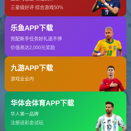
比赛的第一大争议出现在上半场第27分钟。当时，法兰克福前锋在
禁区内抢点破门，然而即时回放显示他可能在接球瞬间处于**越位
位置**。多特球员第一时间向裁判抱怨，但当值主裁判经过与视频
助理裁判（VAR）沟通后，依旧判罚进球有效。
这一决定的后果是显而易见的。法兰克福凭借这粒进球迅速调整战
术，而多特蒙德则被迫追赶比分。对于多特来说，这不仅是心理上
的打击，更是比赛节奏的彻底改变。有媒体发表评论称，**“这次越
位误判，让原本掌控比赛的多特瞬间被动。”**
---
### **误判二：关键点球的反转结果**
如果说第一个争议镜头让多特陷入困境，那么第65分钟的点球判罚
则彻底点燃了双方的不满情绪。当时，多特蒙德边锋快速冲入禁