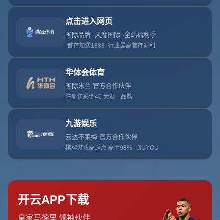
跌宕起伏的故事**。然而，多特蒙德（BVB）近日在与法兰克福的
强强对话中遭遇了一场令人无法释怀的“悲剧”。两次关键判罚成为了
本场比赛的转折点，而“法兰罪魁祸首”的标签也不胫而走，引发了球
迷和媒体的热议。
---
### **误判一：疑点重重的越位进球**