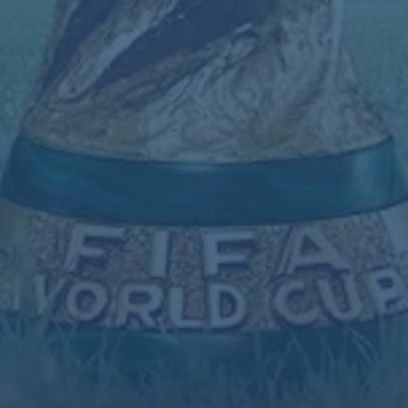
至关重要。** 如果裁判团队未能很好展开协作，便难以保证公平公
正的比赛环境。
---
### **类似案例与对未来的启示**
这并非德甲第一次因裁判判罚引发争议。早在2021年的一场比赛
中，拜仁慕尼黑对阵门兴时也曾出现关键误判，导致比赛结果产生
反转。**对于职业俱乐部和球迷而言，公正的判罚不仅是比赛的一
部分，更是信任联赛体制的基础**。因此，改进裁判体系、优化
VAR技术已经成为德甲急需解决的问题。
对于多特蒙德来说，这场比赛留下的遗恨远远超出场上的比分结
果。不只是一次失利，更是关于公平与正义的深刻拷问。而对于法
兰克福，这次争议性胜利同样伴随着外界的质疑。