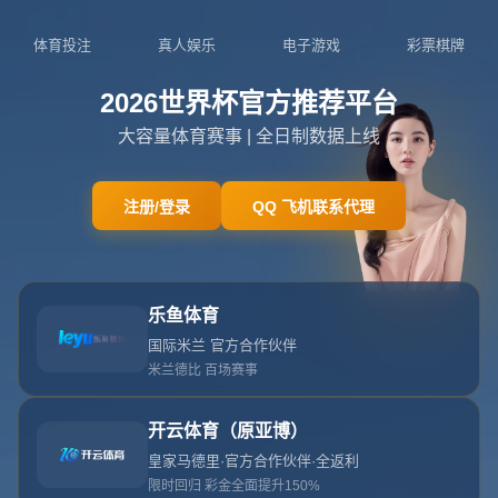
媒體報道：奧爾莫將選擇羅貝托的20號巴薩球
衣.
2026-08-08T01:30:08+08:00
**前言**