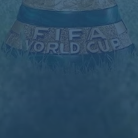
奧爾莫的加入無疑將為巴薩的中場增加更多變數與可能性。他的戰
術靈活性與強大的技術能力將是球隊在接下來賽季中取得成功的關
鍵因素。**加入巴薩後，奧爾莫不僅將迎來技術層面的新挑戰，還
將肩負起帶領球隊復興的重要責任**。他的選擇與挑戰將成為球迷
談論的焦點，而這一切僅僅是開始。
**媒體報道對他挑選20號巴薩球衣的興趣**，反映了各界對這名年
輕球員的期許與信任。隨著奧爾莫的加盟，球迷對巴薩的中前場期
待將達到新的高峰。在他所承載的期待和壓力之下，我們期待看到
這位新星在比賽中大放異彩。
上一篇：歐足聯官宣本澤馬當選葡法之戰MVP.
下一篇：擔任隊長將以孔帕尼為榜樣 德布勞內從未想過退出國家
隊！.