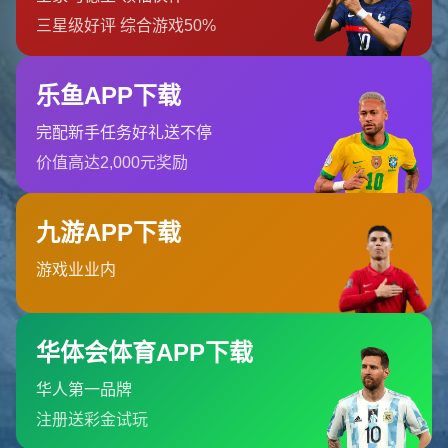
**選擇20號球衣的意義**
選擇**羅貝托的20號巴薩球衣**具有深遠的意義。這位球衣的前主
人羅貝托（Sergi Roberto）一直是巴薩的中堅力量，他為球隊多次立
下了汗馬功勞。而今，奧爾莫選擇這一號碼，既是向前輩的致敬，
也是他追求卓越的象徵。在足球界，球衣號碼常常象徵著球員的抱
負和自我定位，奧爾莫的選擇顯然表達了他對於在巴薩創造影響力
的願望。
**奧爾莫的技術優勢**
奧爾莫擁有尤為突出的技術特點，他的視野開闊，運球靈活，能輕
鬆在中場展開進攻組織。此外，他的控球能力和傳球準確性使他能
夠在比賽中扮演多樣化的角色。這些優勢正是巴薩一直所尋找的，
能夠完整代替羅貝托的中場位置，進一步加強球隊的整體實力。