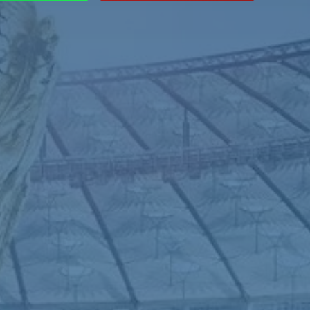
常成为媒体和球迷热议的话题。最近，**哈滕**的一段言论再
突的发生。然而，在面对华莱士和申京的争执时，哈滕以一种不