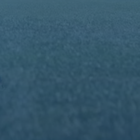
擦中往往有着球员在高度压力下的真实情感流露，以及他们对胜
提供更多的经验和教训。
生摩擦，但他将这些经历转化为不断推动自己、完善自身技术的动
过这样的交流和表达，他不仅为事件中的球员提供了心理上的支
并使球员和观众在此过程中收获成长与价值。