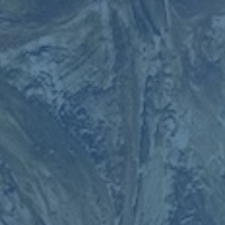
归成了一大看点。