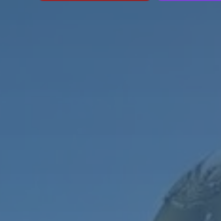
**前言：**
在中国足球的世界里，每场比赛都是激情和策略的巅峰对决。今天
赛情势的生动写照。球队中锋阿德本罗的回归无疑给了国安球迷
**阿德本罗的重要性**