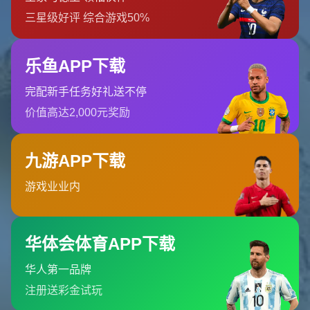
### 勇士隊的核心：庫里和追夢的領導作用
**庫里和德雷蒙德·格林是金州勇士隊當之無愧的核心人物**。庫里
的投籃能力和球場領袖風範無需多言，他是整個進攻體系的發動
機。而追夢則在防守端擔負著同樣重要的角色，他的組織能力和比
賽智慧為球隊的整體運轉提供了穩定性。當兩人短暫缺席比賽時，
勇士隊的進攻與防守都受到明顯影響，年輕球員不得不承受更多壓
力。
**庫明加坦言，他們的復出給予了全隊更多活力**，“當庫里和追夢
在場上時，他們能夠迅速吸引對手更多的注意力，這讓我們其他球
員有機會找到更好的出手機會，同時也讓比賽節奏變得更平穩。”由