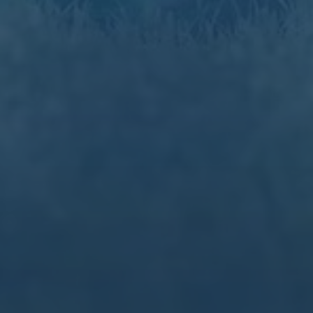
雖然本賽季勇士隊的成績存在起伏，但隨著庫里和追夢的健康回
歸，他們依然是季後賽中不容忽視的一股力量。**從庫明加的發言
中可以看出，小將們已經在這兩位核心球員的幫助下擺脫了壓力，
逐漸找回自我**，而這種成長則可能成為勇士隊在季後賽階段的一
大優勢。
上一篇：官方：阿森西奧加盟大巴黎 年薪1000萬歐簽至2026年.
下一篇：英足總宣布最新一期英格蘭隊大名單 凱恩領銜.