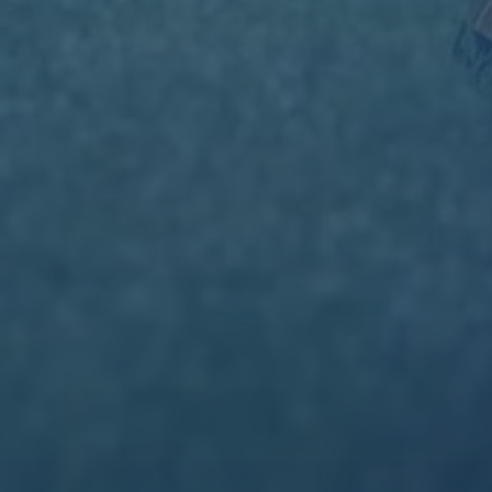
上一篇：國際足聯：卡塔爾世界杯將使用半自動越位技術.
下一篇：2023澳新女足世界杯實力排行榜：美德法西英位居前五、