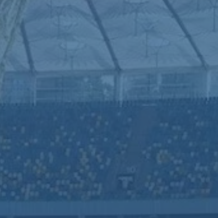
逐渐失灵。具体来看，他们在防守端无法有效限制深圳队的关键
足**的短板。此外，在篮板球的争夺上，江苏队以明显劣势落后
点进行配合。尤其是在对江苏防守的破解上，深圳使用了许多快
很难找到进攻机会。深圳队的默契配合，成为他们赢得这场胜利
大。