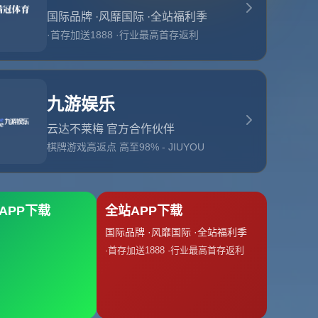
蘇13連敗.