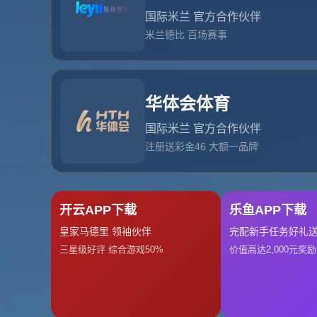
周鵬20分