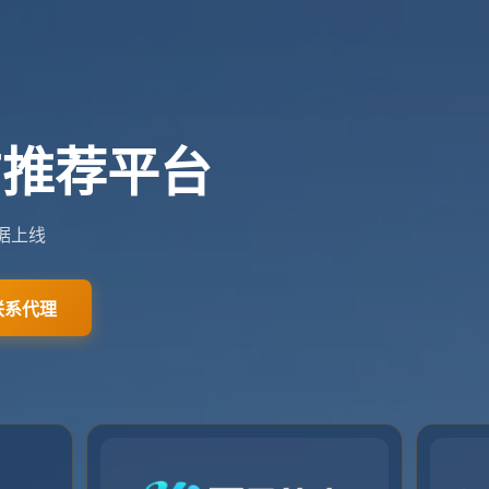
公司简介
产品中心
公司新闻
联系我们