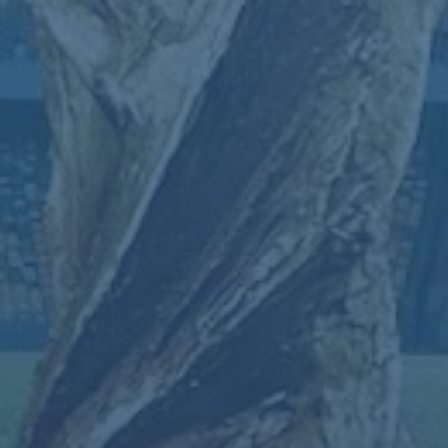
的一個致命漏洞。他抓住了後衛疏忽的瞬間，從側翼快速切入禁區
完成破門。這種“耐心觀察-快速果斷執行”的能力，正是頂尖前鋒必
不可少的技能。同時，布羅亞的技術表現說明他在訓練中對細節的
關注。比如，他的低重心運球、假動作佯攻以及大范圍的視角判
斷，無疑都體現了他出色的基本功。
對於訓練中的高度自律與自我要求，是布羅亞此次表現突出的重要
原因。例如，曼城的傳奇射手阿圭羅，曾多次在採訪中提到勤奮的
訓練才是成功的關鍵，而這一點也在布羅亞身上得到了驗證。
---