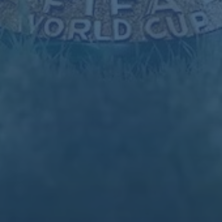
---
### **總結亮點：不分伯仲的季初焦灼局面**
這場2-2的比賽在展示新賽季中超實力平衡的同時，也讓球迷們對未
來的賽程充滿期待。**林良銘的梅開二度和卡蘭加的絕平絕非僥
倖，而是雙方技術流與意志力的充分對話。**這場比賽無疑是2023
賽季的精彩開端，也再次向中超的觀眾們證明了“果斷與堅韌”在足球
場上的重要性。
上一篇：熱刺拒絕拜仁1.2億歐報價 若本周未達協議凱恩或暫時留
隊！.
下一篇：意甲第29輪烏迪內斯1-1羅馬 莫利納破門佩萊格裏尼點射救
主.