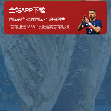
態。然而，這僅僅是比賽的一部分高潮。
---
### **卡蘭加爭分奪秒：一記絕平救主**
河南嵩山龍門雖然在一度落後的情況下顯得有些被動，但核心射手
卡蘭加的表現讓人難以忽視。比賽第65分鐘，他用頭球敲開對手大
門，為河南嵩山龍門追回一球，將比分縮小到1-2。