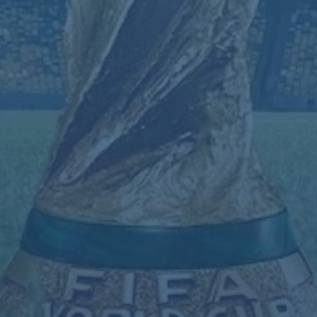
而对于罗马而言，这场失利无疑是一种打击，但也看到了对抗强手
时需提高的地方。
**总结而言，这场意甲经典对决反映了两支球队不同风格和策略的
碰撞**，以及球员们在关键时刻的担当和发挥。无论是凯西的点球
冷静还是雷比奇的灵动进球，这些精彩瞬间无疑将成为本赛季意甲
联赛的宝贵记忆，并持续激励着球员和球迷们。