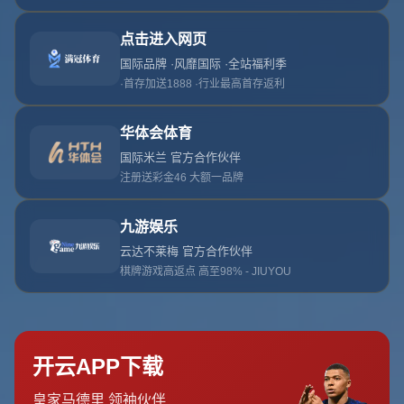
在2024欧洲足球锦标赛预选赛第二轮，瑞典队以**5-0横扫阿塞拜疆
**，这场华丽的胜利令许多球迷欢欣鼓舞。**伊布拉希莫维奇
（Ibrahimović）**，这位瑞典众所周知的传奇前锋，虽然没有出现
在比赛中，但瑞典队的表现依然出色，这无疑激发了关于瑞典足球
未来的热烈讨论。
瑞典的胜利反映了他们在**团队合作与战略部署**方面的显著进
步。这场比赛不仅仅是一场大胜，也向世界证明了没有伊布，瑞典
依然可以在国际舞台上表现出色。瑞典队凭借其**年轻球员的出色
发挥**和团队的协作精神，展现了他们深厚的潜力和多样性。在比
赛中，瑞典的新星们充分展现了他们的才华，不仅在防守上稳如泰
山，还在进攻上犀利无比。