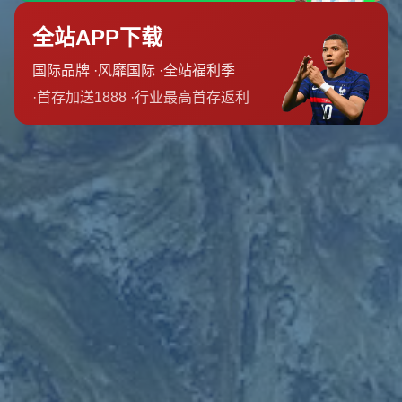
用。他们并没有固守传统的中锋战术，而是通过**多点开花**的多
样化进攻策略，占据了场上的主动权。这种战术革新使得瑞典在没
有伊布的情况下，依然能够组织起有效的攻击。每个球员在场上都
有明确的角色和职责，从而形成了一种强大而有效的集体力量。
### 年轻球员的崛起
在伊布缺席的背景下，瑞典队中 **年轻球员的崛起** 成为人们关注
的焦点。在这场比赛中，多名年轻球员的精彩表现为球队的胜利增
添了活力。例如，**亚历山大·伊萨克（Alexander Isak）** 在比赛中
发挥了主导作用，以敏锐的洞察力和精准的射门帮助球队多次破
门。与此同时，**中场新星德扬·库卢塞夫斯基（Dejan Kulusevski）
** 也以其**卓越的传球技术**和**瞬间的爆发力**成为了比赛的另
一道风景线。