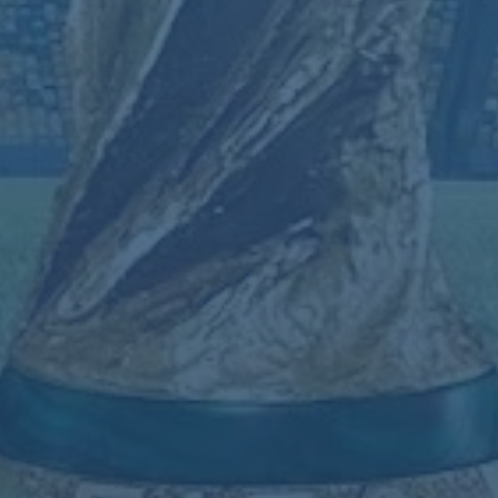
过去，瑞典的比赛经常会围绕伊布这位超级球星展开。但这场比赛
彻底颠覆了这一模式。在伊布缺席的情况下，其他球员显然担负起
了更重要的责任，**团队协作性**得以最大限度地发挥。以**总评
分的五球大胜**证明了瑞典足球已不再依赖于单一球星，而是已走
上了多元化和整体化的发展道路。