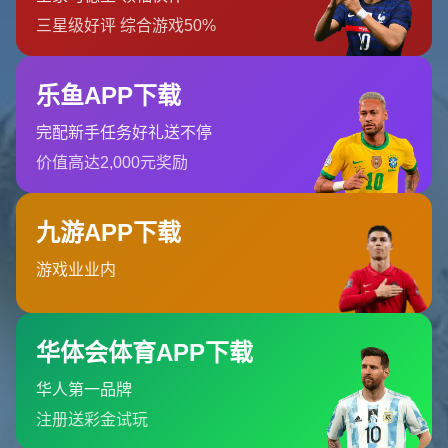
### 团队协作与战术革新
在这场比赛中，瑞典主教练在战术上的**大胆革新**起到了关键作