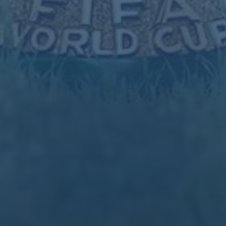
### **未来展望**
瑞典队此次的5-0大胜不仅为他们在预选赛的出线形势增添了有利条
件，也为他们的长远发展奠定了信心。通过这样的比赛，瑞典队证
明了他们有能力在没有伊布这样的超级巨星的情况下，依然保持高
水准的竞技状态。**这一胜利或许预示着瑞典足球新篇章的开启
**，他们潜力巨大的年轻球员和创新的战术方案必将在今后的比赛
中为他们争得更多荣誉。
在**2024欧预赛**的这场关键战役中，瑞典不仅仅赢得了一场胜
利，更是为球队未来的发展注入了信心和动力。没有伊布，他们仍
然是一支不可忽视的足球力量。未来，这支年轻而富有活力的球队
将会带给球迷更多惊喜。