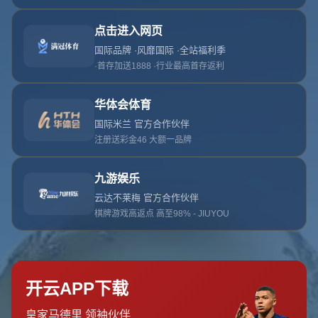
伍。然而，近年来，球队的发展似乎陷入了瓶颈。**"虎步难前，进
步未尽"** 这一主题反映出他们在某些方面的迟缓不前。我们将在本
文中深入评析津门虎目前所面临的挑战以及他们潜在的转机。
*前言：在中国足坛，天津津门虎因其坚韧不拔、敢于拼搏的精神而
被球迷所熟知。然而，近期的表现令不少支持者感到担忧。是什么
阻碍了这只“猛虎”的前进步伐？随我们一探究竟。*