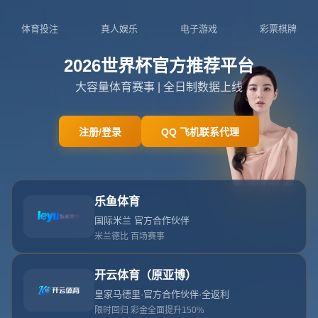
評價天津津門虎：虎步難前 進步未盡.
2026-08-08T01:30:08+08:00
**评价天津津门虎：虎步难前 进步未尽**
在中国足球的版图中，天津津门虎队曾是一支以顽强精神闻名的队