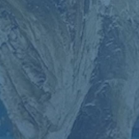
回顾整场比赛，国米的取胜并非偶然，而是整体战术和球员个人能
力完美结合的体现。除了姆希塔良的亮眼表现，布罗佐维奇和巴雷
拉的中场控制也功不可没。值得强调的是，国米的新援图拉姆，这
位从门兴加盟的新星，在下半场用一记令人拍案叫绝的远射帮助球
队将比分扩大至**3-1**，彻底摧毁了AC米兰的反击希望。
反观AC米兰，即使他们在下半场由莱奥扳回一城，但整体节奏被国
米牢牢掌控，进攻显得零星而无力。皮奥利在调整中场组织和防守
力度上的迟疑和疏漏，无疑使球队付出了惨痛的代价。这场失利，
也暴露了米兰在本赛季面对硬战中的脆弱一面。
---
### **国米德比霸权背后的数据解析**
不可忽视的是，近年来**米兰德比**的天平逐渐倾向蓝黑军团。从