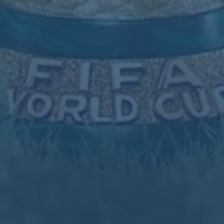
---
### **米兰德比新王朝的开启？**
随着这场胜利，国米不仅在积分榜上抢占了先机，还在与同城对手
的"心理战"中建立了巨大优势。本赛季至今，国米保持全胜战绩，并
狂轰13球仅丢一球。*姆希塔良的超级表现让蓝黑球迷对球队未来更
加充满期待*。