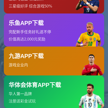
**比赛第5分钟，姆希塔良**成为首开纪录的功臣。接邓弗里斯的传
球，他机敏插入防线，以一记精准推射攻破米兰门将麦尼昂的十指
关。这个进球不仅打开了国米进攻的序幕，也彰显出姆希塔良在关
键时刻的冷静和大局观。
然而，这还远远不是姆希塔良的全部。在球队迅速取得多球领先
后，他继续在*进攻端精准组织*，为队友创造出多次得分良机。在
第69分钟，姆希塔良再度出击，他在禁区接到劳塔罗的传递后，完
成了一记漂亮射门——用两粒个人进球将对手的防线彻底撕毁。
---