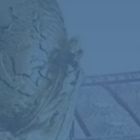
望。本场唯一进球不仅奠定了胜局，更为球队打开通往淘汰赛大门创造了条
镜头感动了无数球迷，也再次巩固了他在美国队“灵魂人物”的地