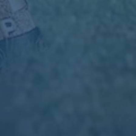
赛的意义进一步升华。虽然赛场上充满火药味，但伊朗与美国的