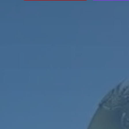
**激战世界杯：伊朗0-1惜败美国，德斯特与普利希奇成关键先生
世界杯历来是全球足球迷最热衷的盛事，每场比赛都吸引着数以亿
了热门话题。这场比赛不仅关乎小组晋级的命运，更是充满着紧张
### **德斯特头球摆渡，普利希奇破门制胜**
比赛的唯一进球发生在上半场第38分钟，美国队凭借一套精妙的配合
利希奇抓住瞬间空档，起脚破门，成功攻破伊朗队的大门。**这
值得一提的是，此次配合中，德斯特的位置选择尤为关键。他从
为美国队奠定了胜局。
### **伊朗队的拼搏与遗憾**
尽管在比分上处于劣势，但**伊朗队并未轻易缴械**。他们努
火候，甚至在最后阶段错失了绝佳的扳平良机。
这场比赛对伊朗而言充满遗憾，但他们在场上的拼搏精神值得称