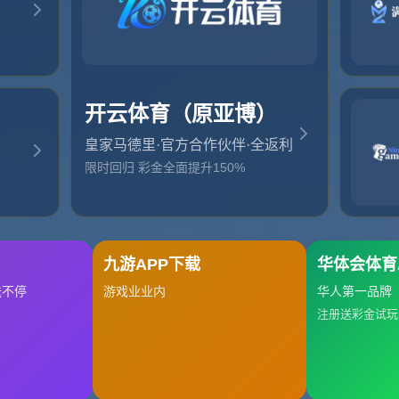
小組賽伊朗0-1美國 德斯特頭球擺渡普利希奇破門助
2026-08-07T01:30:09+08:00