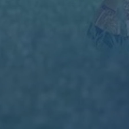
### **场外热点：历史情节与高压对抗**
这场比赛不仅仅是一场普通的足球比赛，还承载了许多额外的关