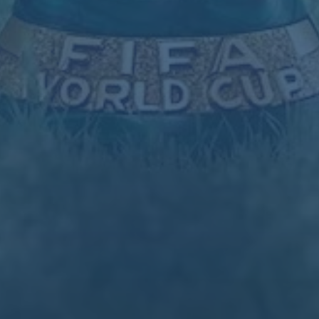
上的清晰思路：他们依然把发展基石放在西蒙尼身上。**尽管近年来马竞在
活年轻球员，比如莫拉塔、科雷亚等在他的手下焕发新生。
竞争愈发激烈，西蒙尼的任务不仅是延续马竞的稳健步伐，更要进一步寻
对未来俱乐部发展的深刻承诺。他的再度“留任”，无疑为马竞继续书写辉
上，马竞与西蒙尼的故事仍在续写，并引人期待。
拜仁交鋒是榮譽＂.