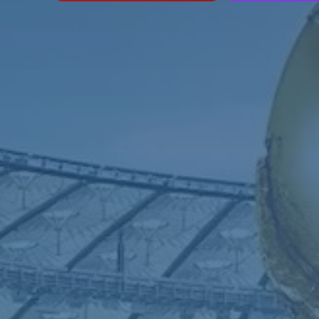
**西蒙尼与马竞续约：坚守与追求的完美结合**
在足球教练的职业生涯中，持续稳定地为同一家俱乐部效力并保持高水
达成续约协议，双方将合作关系延长至2024年**。这份两年
### **关键词之一：西蒙尼的领导力象征**
自2011年执教以来，西蒙尼已经成为了马德里竞技的精神图腾
敌。
***这次续约对于球迷来说，就是马竞坚守自身铁血风格的承诺。*
明，西蒙尼的战术敏锐度、管理能力和激情是俱乐部最大的财富
### **关键词之二：“西蒙尼足球”与马竞的灵魂契合**
与马竞续约让人们开始重新审视“西蒙尼足球”（Simeone Fo
将"1-0主义"发挥到极致。这种风格虽然饱受争议，但却让马竞
尤其是在战术灵活性上，西蒙尼展示出了独特的智慧。在多次欧