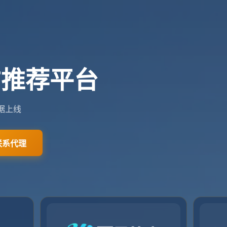
公司简介
产品中心
公司新闻
联系我们