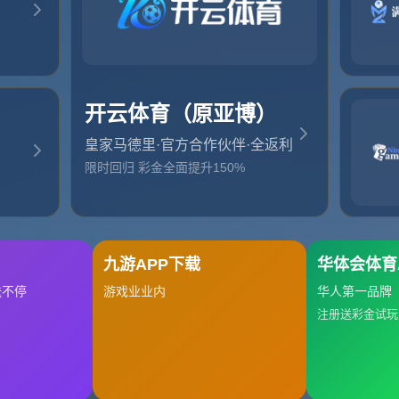
西蒙尼與馬競達成續約 簽2年合同至2024年.
2026-08-07T01:30:09+08:00