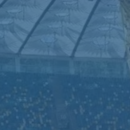
势的关键。
这种能与对手周旋、遇强不怯的基因，正是马竞的灵魂。这次续
### **案例分析：稳定打造成功**
许多俱乐部在频繁更换教练的过程中迷失自我，例如切尔西和曼
就在2020-2021赛季，外界一度认为马竞无法再与皇马和巴
于频频更换教练，西蒙尼的长期在任帮助俱乐部更深层次地建立
### **关键词之三：续约背后的意义**